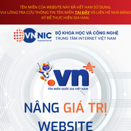
TÊN MIỀN CỦA WEBSITE NÀY ĐÃ HẾT HẠN SỬ DỤNG.
VUI LÒNG TRA CỨU THÔNG TIN TÊN MIỀN
TẠI ĐÂY
VÀ LIÊN HỆ NHÀ ĐĂNG
KÝ ĐỂ THỰC HIỆN GIA HẠN.
NÂNG
GIÁ TRỊ
WEBSITE