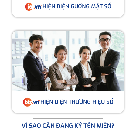
HIỆN DIỆN GƯƠNG MẶT SỐ
HIỆN DIỆN THƯƠNG HIỆU SỐ
VÌ SAO CẦN ĐĂNG KÝ TÊN MIỀN?