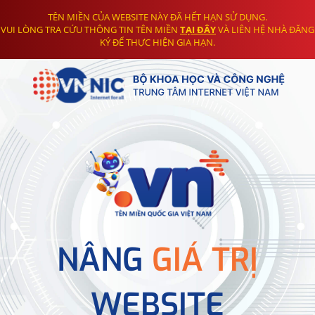
TÊN MIỀN CỦA WEBSITE NÀY ĐÃ HẾT HẠN SỬ DỤNG.
VUI LÒNG TRA CỨU THÔNG TIN TÊN MIỀN
TẠI ĐÂY
VÀ LIÊN HỆ NHÀ ĐĂNG
KÝ ĐỂ THỰC HIỆN GIA HẠN.
NÂNG
GIÁ TRỊ
WEBSITE