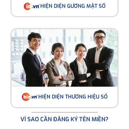
HIỆN DIỆN GƯƠNG MẶT SỐ
HIỆN DIỆN THƯƠNG HIỆU SỐ
VÌ SAO CẦN ĐĂNG KÝ TÊN MIỀN?