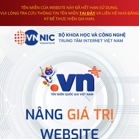
TÊN MIỀN CỦA WEBSITE NÀY ĐÃ HẾT HẠN SỬ DỤNG.
VUI LÒNG TRA CỨU THÔNG TIN TÊN MIỀN
TẠI ĐÂY
VÀ LIÊN HỆ NHÀ ĐĂNG
KÝ ĐỂ THỰC HIỆN GIA HẠN.
NÂNG
GIÁ TRỊ
WEBSITE