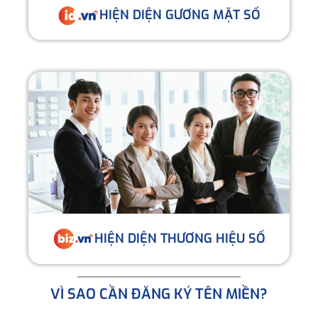
HIỆN DIỆN GƯƠNG MẶT SỐ
HIỆN DIỆN THƯƠNG HIỆU SỐ
VÌ SAO CẦN ĐĂNG KÝ TÊN MIỀN?