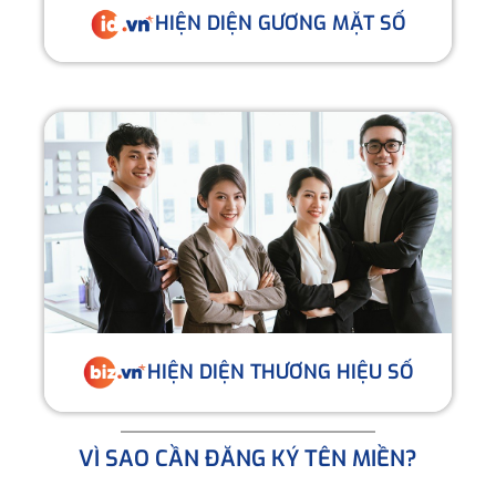
HIỆN DIỆN GƯƠNG MẶT SỐ
HIỆN DIỆN THƯƠNG HIỆU SỐ
VÌ SAO CẦN ĐĂNG KÝ TÊN MIỀN?