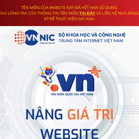
TÊN MIỀN CỦA WEBSITE NÀY ĐÃ HẾT HẠN SỬ DỤNG.
VUI LÒNG TRA CỨU THÔNG TIN TÊN MIỀN
TẠI ĐÂY
VÀ LIÊN HỆ NHÀ ĐĂNG
KÝ ĐỂ THỰC HIỆN GIA HẠN.
NÂNG
GIÁ TRỊ
WEBSITE