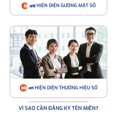
HIỆN DIỆN GƯƠNG MẶT SỐ
HIỆN DIỆN THƯƠNG HIỆU SỐ
VÌ SAO CẦN ĐĂNG KÝ TÊN MIỀN?