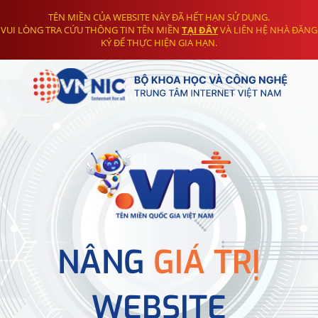
TÊN MIỀN CỦA WEBSITE NÀY ĐÃ HẾT HẠN SỬ DỤNG.
VUI LÒNG TRA CỨU THÔNG TIN TÊN MIỀN
TẠI ĐÂY
VÀ LIÊN HỆ NHÀ ĐĂNG
KÝ ĐỂ THỰC HIỆN GIA HẠN.
NÂNG
GIÁ TRỊ
WEBSITE