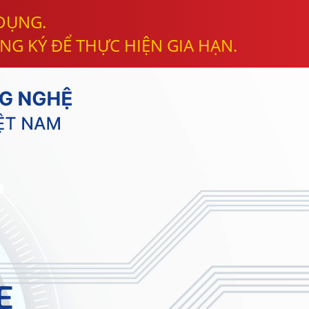
 DỤNG.
NG KÝ ĐỂ THỰC HIỆN GIA HẠN.
E