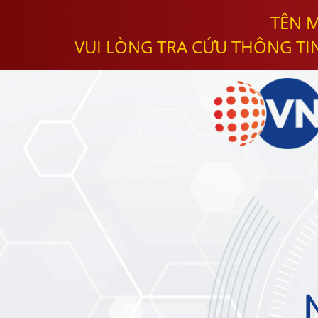
TÊN M
VUI LÒNG TRA CỨU THÔNG TI