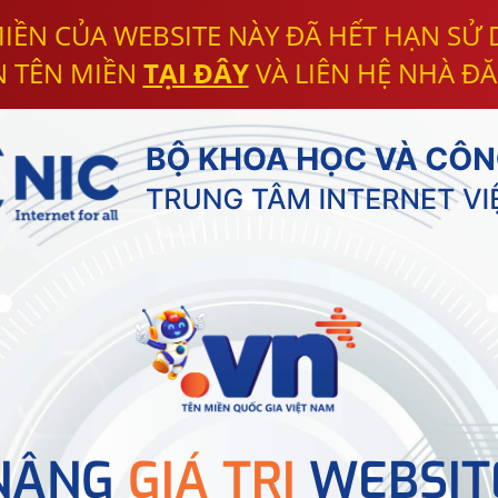
IỀN CỦA WEBSITE NÀY ĐÃ HẾT HẠN SỬ
N TÊN MIỀN
TẠI ĐÂY
VÀ LIÊN HỆ NHÀ ĐĂ
NÂNG
GIÁ TRỊ
WEBSIT