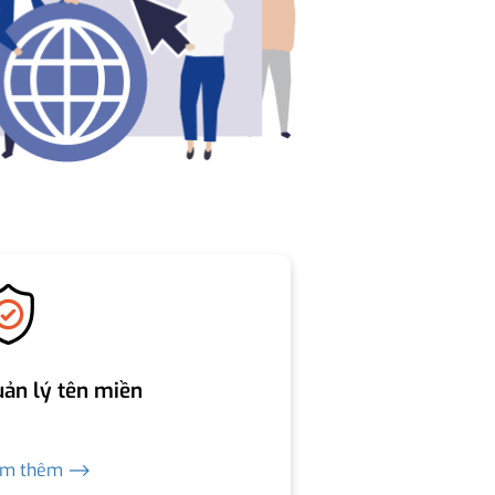
ản lý tên miền
em thêm ⟶