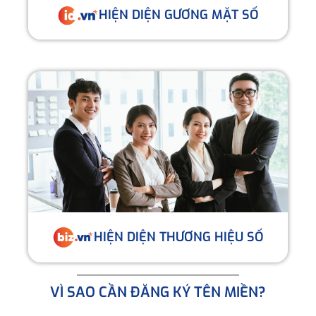
HIỆN DIỆN GƯƠNG MẶT SỐ
HIỆN DIỆN THƯƠNG HIỆU SỐ
VÌ SAO CẦN ĐĂNG KÝ TÊN MIỀN?