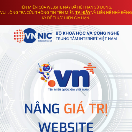
TÊN MIỀN CỦA WEBSITE NÀY ĐÃ HẾT HẠN SỬ DỤNG.
VUI LÒNG TRA CỨU THÔNG TIN TÊN MIỀN
TẠI ĐÂY
VÀ LIÊN HỆ NHÀ ĐĂNG
KÝ ĐỂ THỰC HIỆN GIA HẠN.
NÂNG
GIÁ TRỊ
WEBSITE