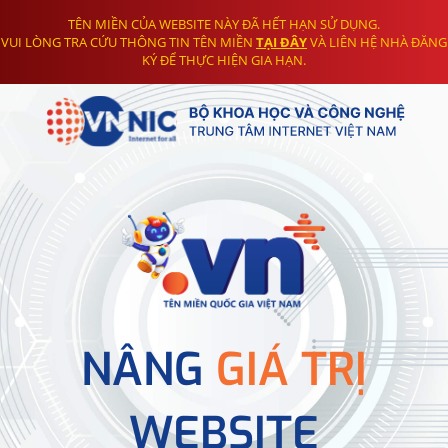
TÊN MIỀN CỦA WEBSITE NÀY ĐÃ HẾT HẠN SỬ DỤNG.
VUI LÒNG TRA CỨU THÔNG TIN TÊN MIỀN
TẠI ĐÂY
VÀ LIÊN HỆ NHÀ ĐĂNG
KÝ ĐỂ THỰC HIỆN GIA HẠN.
NÂNG
GIÁ TRỊ
WEBSITE