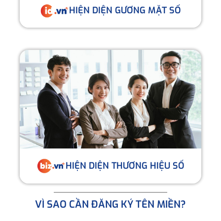
HIỆN DIỆN GƯƠNG MẶT SỐ
HIỆN DIỆN THƯƠNG HIỆU SỐ
VÌ SAO CẦN ĐĂNG KÝ TÊN MIỀN?