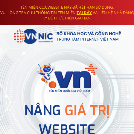
TÊN MIỀN CỦA WEBSITE NÀY ĐÃ HẾT HẠN SỬ DỤNG.
VUI LÒNG TRA CỨU THÔNG TIN TÊN MIỀN
TẠI ĐÂY
VÀ LIÊN HỆ NHÀ ĐĂNG
KÝ ĐỂ THỰC HIỆN GIA HẠN.
NÂNG
GIÁ TRỊ
WEBSITE