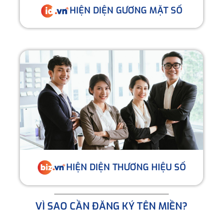
HIỆN DIỆN GƯƠNG MẶT SỐ
HIỆN DIỆN THƯƠNG HIỆU SỐ
VÌ SAO CẦN ĐĂNG KÝ TÊN MIỀN?