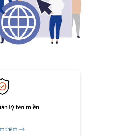
ản lý tên miền
em thêm ⟶