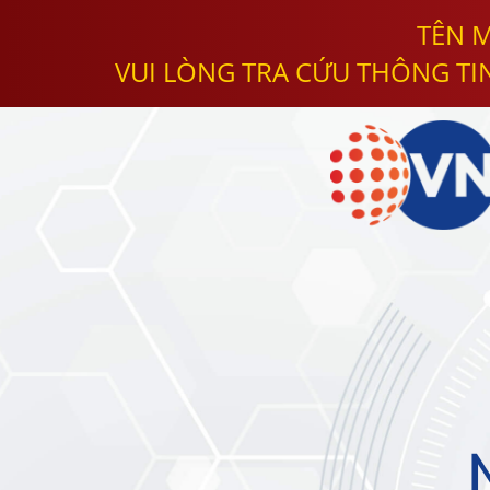
TÊN M
VUI LÒNG TRA CỨU THÔNG TI