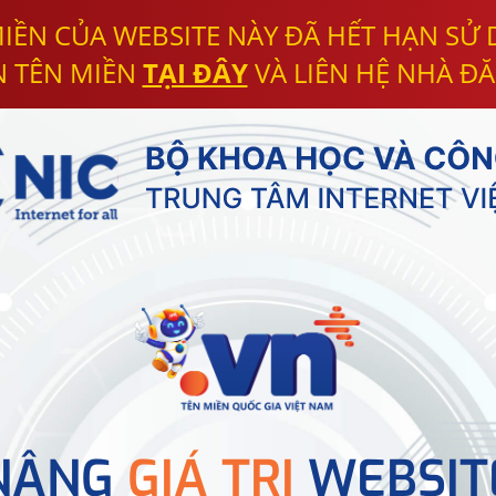
IỀN CỦA WEBSITE NÀY ĐÃ HẾT HẠN SỬ
N TÊN MIỀN
TẠI ĐÂY
VÀ LIÊN HỆ NHÀ ĐĂ
NÂNG
GIÁ TRỊ
WEBSIT