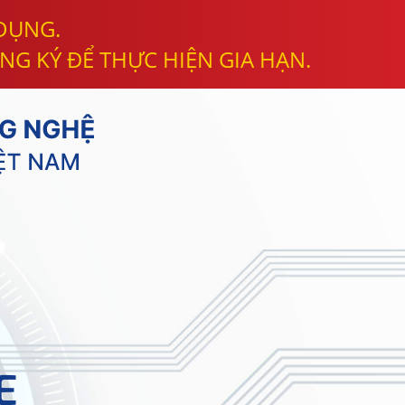
 DỤNG.
NG KÝ ĐỂ THỰC HIỆN GIA HẠN.
E