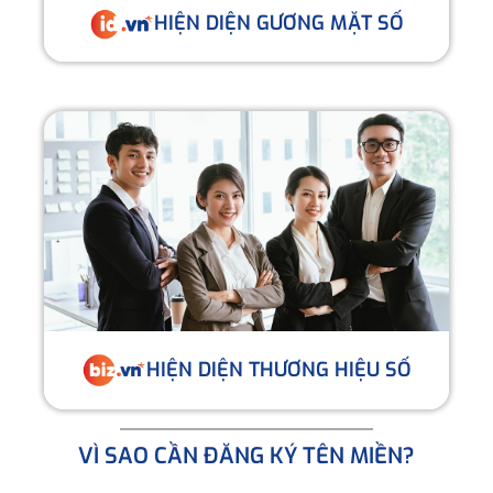
HIỆN DIỆN GƯƠNG MẶT SỐ
HIỆN DIỆN THƯƠNG HIỆU SỐ
VÌ SAO CẦN ĐĂNG KÝ TÊN MIỀN?