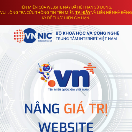
TÊN MIỀN CỦA WEBSITE NÀY ĐÃ HẾT HẠN SỬ DỤNG.
VUI LÒNG TRA CỨU THÔNG TIN TÊN MIỀN
TẠI ĐÂY
VÀ LIÊN HỆ NHÀ ĐĂNG
KÝ ĐỂ THỰC HIỆN GIA HẠN.
NÂNG
GIÁ TRỊ
WEBSITE