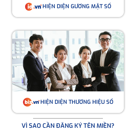
HIỆN DIỆN GƯƠNG MẶT SỐ
HIỆN DIỆN THƯƠNG HIỆU SỐ
VÌ SAO CẦN ĐĂNG KÝ TÊN MIỀN?