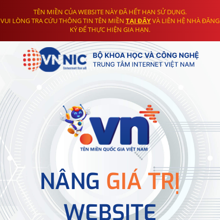
TÊN MIỀN CỦA WEBSITE NÀY ĐÃ HẾT HẠN SỬ DỤNG.
VUI LÒNG TRA CỨU THÔNG TIN TÊN MIỀN
TẠI ĐÂY
VÀ LIÊN HỆ NHÀ ĐĂNG
KÝ ĐỂ THỰC HIỆN GIA HẠN.
NÂNG
GIÁ TRỊ
WEBSITE