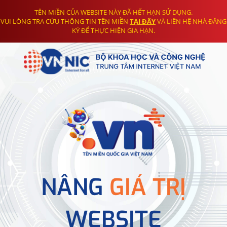
TÊN MIỀN CỦA WEBSITE NÀY ĐÃ HẾT HẠN SỬ DỤNG.
VUI LÒNG TRA CỨU THÔNG TIN TÊN MIỀN
TẠI ĐÂY
VÀ LIÊN HỆ NHÀ ĐĂNG
KÝ ĐỂ THỰC HIỆN GIA HẠN.
NÂNG
GIÁ TRỊ
WEBSITE