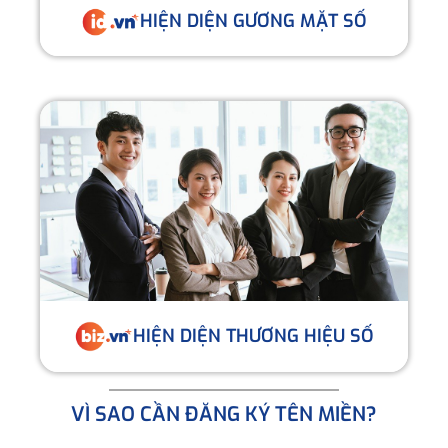
HIỆN DIỆN GƯƠNG MẶT SỐ
HIỆN DIỆN THƯƠNG HIỆU SỐ
VÌ SAO CẦN ĐĂNG KÝ TÊN MIỀN?