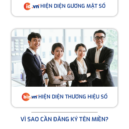
HIỆN DIỆN GƯƠNG MẶT SỐ
HIỆN DIỆN THƯƠNG HIỆU SỐ
VÌ SAO CẦN ĐĂNG KÝ TÊN MIỀN?