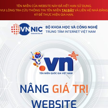
TÊN MIỀN CỦA WEBSITE NÀY ĐÃ HẾT HẠN SỬ DỤNG.
VUI LÒNG TRA CỨU THÔNG TIN TÊN MIỀN
TẠI ĐÂY
VÀ LIÊN HỆ NHÀ ĐĂNG
KÝ ĐỂ THỰC HIỆN GIA HẠN.
NÂNG
GIÁ TRỊ
WEBSITE