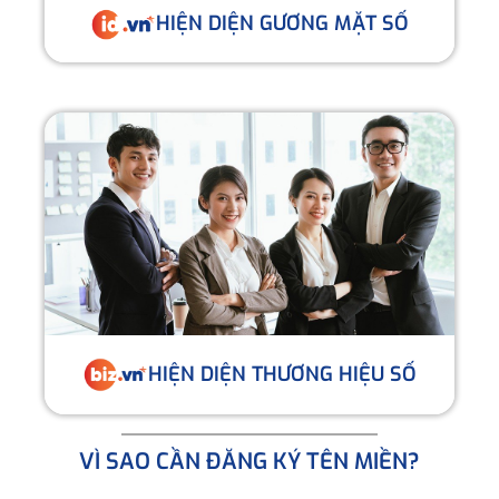
HIỆN DIỆN GƯƠNG MẶT SỐ
HIỆN DIỆN THƯƠNG HIỆU SỐ
VÌ SAO CẦN ĐĂNG KÝ TÊN MIỀN?