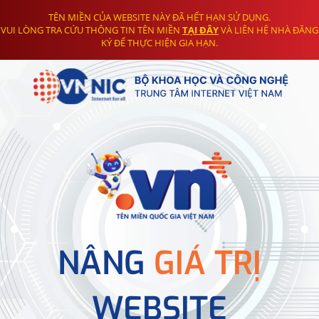
TÊN MIỀN CỦA WEBSITE NÀY ĐÃ HẾT HẠN SỬ DỤNG.
VUI LÒNG TRA CỨU THÔNG TIN TÊN MIỀN
TẠI ĐÂY
VÀ LIÊN HỆ NHÀ ĐĂNG
KÝ ĐỂ THỰC HIỆN GIA HẠN.
NÂNG
GIÁ TRỊ
WEBSITE