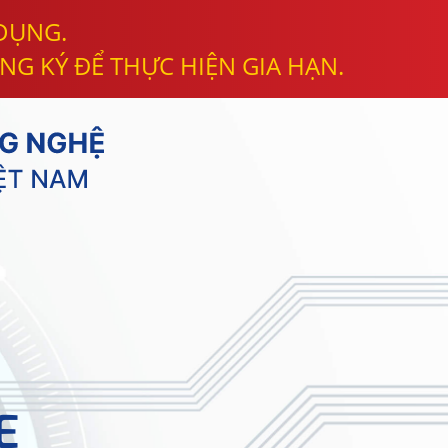
 DỤNG.
NG KÝ ĐỂ THỰC HIỆN GIA HẠN.
E