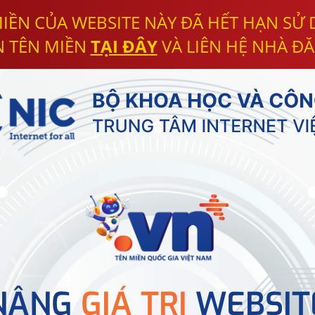
IỀN CỦA WEBSITE NÀY ĐÃ HẾT HẠN SỬ
N TÊN MIỀN
TẠI ĐÂY
VÀ LIÊN HỆ NHÀ ĐĂ
NÂNG
GIÁ TRỊ
WEBSIT