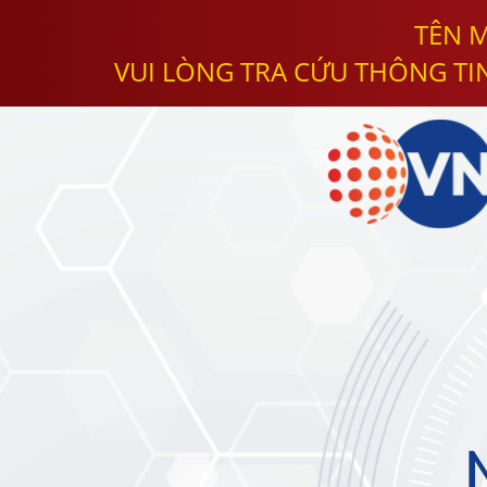
TÊN M
VUI LÒNG TRA CỨU THÔNG TI