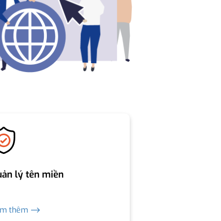
ản lý tên miền
em thêm ⟶