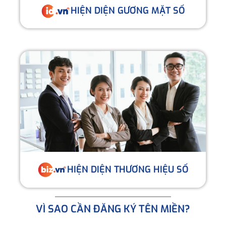
HIỆN DIỆN GƯƠNG MẶT SỐ
HIỆN DIỆN THƯƠNG HIỆU SỐ
VÌ SAO CẦN ĐĂNG KÝ TÊN MIỀN?