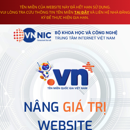
TÊN MIỀN CỦA WEBSITE NÀY ĐÃ HẾT HẠN SỬ DỤNG.
VUI LÒNG TRA CỨU THÔNG TIN TÊN MIỀN
TẠI ĐÂY
VÀ LIÊN HỆ NHÀ ĐĂNG
KÝ ĐỂ THỰC HIỆN GIA HẠN.
NÂNG
GIÁ TRỊ
WEBSITE