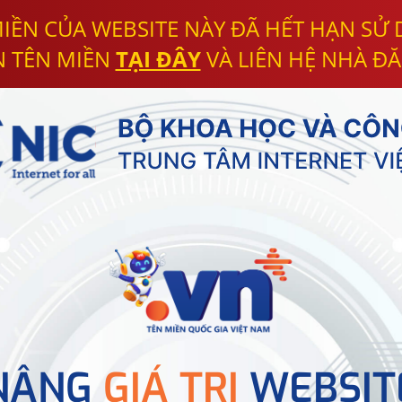
IỀN CỦA WEBSITE NÀY ĐÃ HẾT HẠN SỬ
N TÊN MIỀN
TẠI ĐÂY
VÀ LIÊN HỆ NHÀ ĐĂ
NÂNG
GIÁ TRỊ
WEBSIT