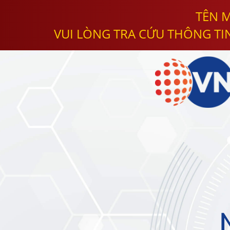
TÊN M
VUI LÒNG TRA CỨU THÔNG TI