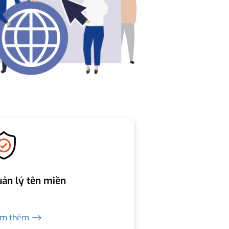
ản lý tên miền
em thêm ⟶