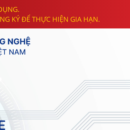
 DỤNG.
NG KÝ ĐỂ THỰC HIỆN GIA HẠN.
E