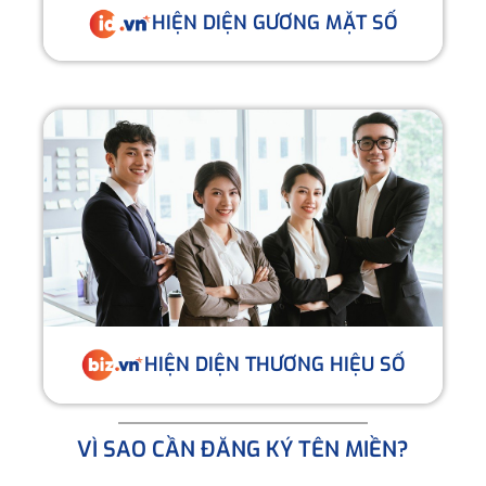
HIỆN DIỆN GƯƠNG MẶT SỐ
HIỆN DIỆN THƯƠNG HIỆU SỐ
VÌ SAO CẦN ĐĂNG KÝ TÊN MIỀN?