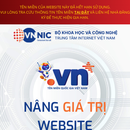
TÊN MIỀN CỦA WEBSITE NÀY ĐÃ HẾT HẠN SỬ DỤNG.
VUI LÒNG TRA CỨU THÔNG TIN TÊN MIỀN
TẠI ĐÂY
VÀ LIÊN HỆ NHÀ ĐĂNG
KÝ ĐỂ THỰC HIỆN GIA HẠN.
NÂNG
GIÁ TRỊ
WEBSITE