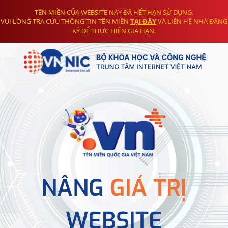
TÊN MIỀN CỦA WEBSITE NÀY ĐÃ HẾT HẠN SỬ DỤNG.
VUI LÒNG TRA CỨU THÔNG TIN TÊN MIỀN
TẠI ĐÂY
VÀ LIÊN HỆ NHÀ ĐĂNG
KÝ ĐỂ THỰC HIỆN GIA HẠN.
NÂNG
GIÁ TRỊ
WEBSITE