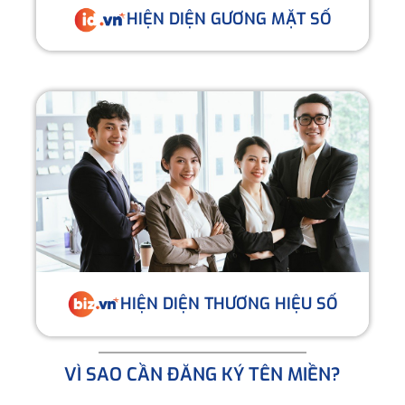
HIỆN DIỆN GƯƠNG MẶT SỐ
HIỆN DIỆN THƯƠNG HIỆU SỐ
VÌ SAO CẦN ĐĂNG KÝ TÊN MIỀN?