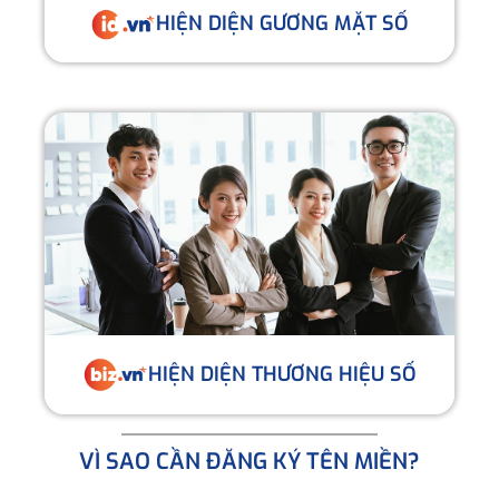
HIỆN DIỆN GƯƠNG MẶT SỐ
HIỆN DIỆN THƯƠNG HIỆU SỐ
VÌ SAO CẦN ĐĂNG KÝ TÊN MIỀN?