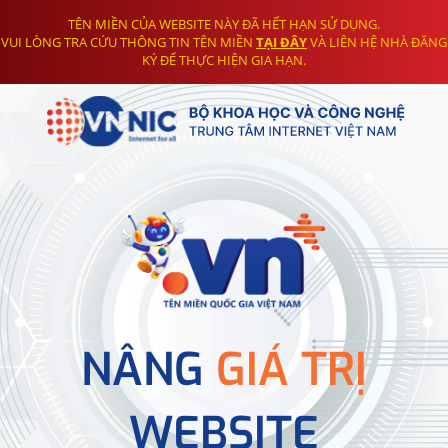
TÊN MIỀN CỦA WEBSITE NÀY ĐÃ HẾT HẠN SỬ DỤNG.
VUI LÒNG TRA CỨU THÔNG TIN TÊN MIỀN
TẠI ĐÂY
VÀ LIÊN HỆ NHÀ ĐĂNG
KÝ ĐỂ THỰC HIỆN GIA HẠN.
NÂNG
GIÁ TRỊ
WEBSITE