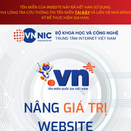
TÊN MIỀN CỦA WEBSITE NÀY ĐÃ HẾT HẠN SỬ DỤNG.
VUI LÒNG TRA CỨU THÔNG TIN TÊN MIỀN
TẠI ĐÂY
VÀ LIÊN HỆ NHÀ ĐĂNG
KÝ ĐỂ THỰC HIỆN GIA HẠN.
NÂNG
GIÁ TRỊ
WEBSITE