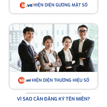
HIỆN DIỆN GƯƠNG MẶT SỐ
HIỆN DIỆN THƯƠNG HIỆU SỐ
VÌ SAO CẦN ĐĂNG KÝ TÊN MIỀN?