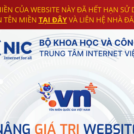
IỀN CỦA WEBSITE NÀY ĐÃ HẾT HẠN SỬ
N TÊN MIỀN
TẠI ĐÂY
VÀ LIÊN HỆ NHÀ ĐĂ
NÂNG
GIÁ TRỊ
WEBSIT