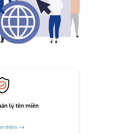
ản lý tên miền
em thêm ⟶