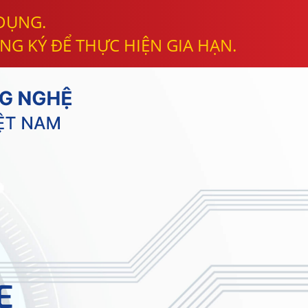
 DỤNG.
NG KÝ ĐỂ THỰC HIỆN GIA HẠN.
E