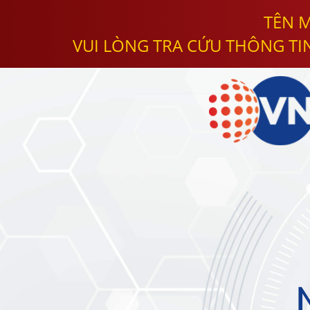
TÊN M
VUI LÒNG TRA CỨU THÔNG TI