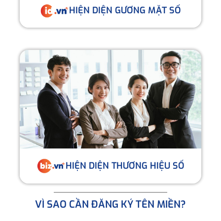
HIỆN DIỆN GƯƠNG MẶT SỐ
HIỆN DIỆN THƯƠNG HIỆU SỐ
VÌ SAO CẦN ĐĂNG KÝ TÊN MIỀN?