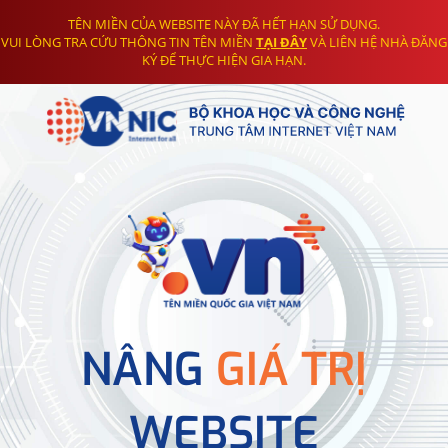
TÊN MIỀN CỦA WEBSITE NÀY ĐÃ HẾT HẠN SỬ DỤNG.
VUI LÒNG TRA CỨU THÔNG TIN TÊN MIỀN
TẠI ĐÂY
VÀ LIÊN HỆ NHÀ ĐĂNG
KÝ ĐỂ THỰC HIỆN GIA HẠN.
NÂNG
GIÁ TRỊ
WEBSITE